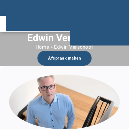
info@fysiohellevoet.nl
Home
Over ons
Team
Werken bij
FAQ
Reviews
Praktische in
Edwin Verschoof
Home
 » 
Edwin Verschoof
Afspraak maken
Edwin Verschoof